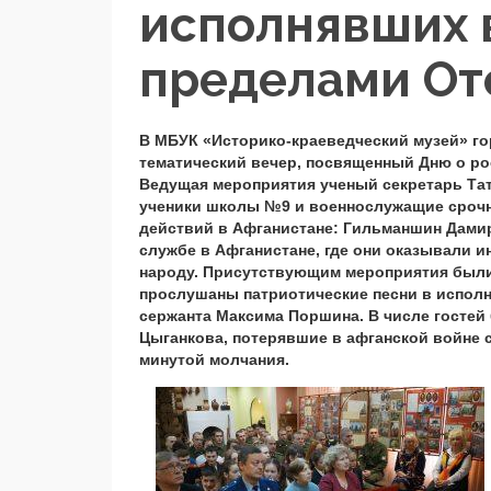
исполнявших 
пределами От
В МБУК «Историко-краеведческий музей» го
тематический вечер, посвященный Дню о ро
Ведущая мероприятия ученый секретарь Та
ученики школы №9 и военнослужащие срочно
действий в Афганистане: Гильманшин Дамир
службе в Афганистане, где они оказывали
народу. Присутствующим мероприятия были
прослушаны патриотические песни в исполне
сержанта Максима Поршина. В числе госте
Цыганкова, потерявшие в афганской войне с
минутой молчания.