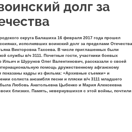
воинский долг за
ечества
родского округа Балашиха 16 февраля 2017 года прошел
ссиянах, исполнявших воинский долг за пределами Отечества
тьяна Викторовна Тахоева. В числе приглашенных были
й службы в/ч 3111. Почетные гости, участники боевых
 Ильич и Шурунов Олег Валентинович, рассказали о своей
 интернациональную помощь дружественному афганскому
 показаны кадры из фильма: «Архивные съемки» и
нии солиста ансамбля песни и пляски в/ч 3111 младшего
й была Любовь Анатольевна Цыбенко и Мария Алексеевна
воих близких. Память, невернувшихся с этой войны, почтили