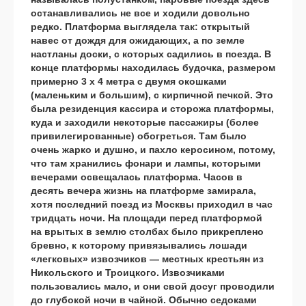
останавливались не все и ходили довольно
редко. Платформа выглядела так: открытый
навес от дождя для ожидающих, а по земле
настланы доски, с которых садились в поезда. В
конце платформы находилась будочка, размером
примерно 3 х 4 метра с двумя окошками
(маленьким и большим), с кирпичной печкой. Это
была резиденция кассира и сторожа платформы,
куда и заходили некоторые пассажиры (более
привилегированные) обогреться. Там было
очень жарко и душно, и пахло керосином, потому,
что там хранились фонари и лампы, которыми
вечерами освещалась платформа. Часов в
десять вечера жизнь на платформе замирала,
хотя последний поезд из Москвы приходил в час
тридцать ночи. На площади перед платформой
на врытых в землю столбах было прикреплено
бревно, к которому привязывались лошади
«легковых» извозчиков — местных крестьян из
Никольского и Троицкого. Извозчиками
пользовались мало, и они свой досуг проводили
до глубокой ночи в чайной. Обычно седоками