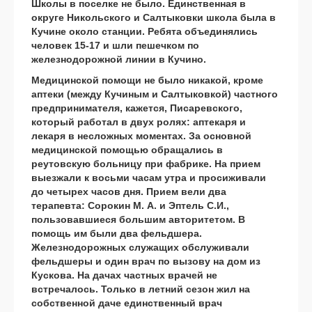
Школы в поселке не было. Единственная в
округе Никольского и Салтыковки школа была в
Кучине около станции. Ребята объединялись
человек 15-17 и шли пешечком по
железнодорожной линии в Кучино.
Медицинской помощи не было никакой, кроме
аптеки (между Кучиным и Салтыковкой) частного
предпринимателя, кажется, Писаревского,
который работал в двух ролях: аптекаря и
лекаря в несложных моментах. За основной
медицинской помощью обращались в
реутовскую больницу при фабрике. На прием
выезжали к восьми часам утра и просиживали
до четырех часов дня. Прием вели два
терапевта: Сорокин М. А. и Эптель С.И.,
пользовавшиеся большим авторитетом. В
помощь им были два фельдшера.
Железнодорожных служащих обслуживали
фельдшеры и один врач по вызову на дом из
Кускова. На дачах частных врачей не
встречалось. Только в летний сезон жил на
собственной даче единственный врач