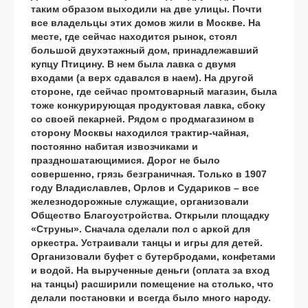
таким образом выходили на две улицы. Почти
все владельцы этих домов жили в Москве. На
месте, где сейчас находится рынок, стоял
большой двухэтажный дом, принадлежавший
купцу Птицину. В нем была лавка с двумя
входами (а верх сдавался в наем). На другой
стороне, где сейчас промтоварный магазин, была
тоже конкурирующая продуктовая лавка, сбоку
со своей пекарней. Рядом с продмагазином в
сторону Москвы находился трактир-чайная,
постоянно набитая извозчиками и
праздношатающимися. Дорог не было
совершенно, грязь безграничная. Только в 1907
году Владиславлев, Орлов и Судариков – все
железнодорожные служащие, организовали
Общество Благоустройства. Открыли площадку
«Струны». Сначала сделали пол с аркой для
оркестра. Устраивали танцы и игры для детей.
Организовали буфет с бутербродами, конфетами
и водой. На вырученные деньги (оплата за вход
на танцы) расширили помещение на столько, что
делали постановки и всегда было много народу.