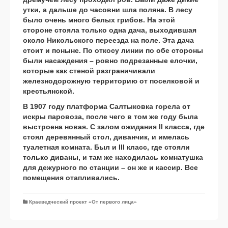
утки, а дальше до часовни шла поляна. В лесу
было очень много белых грибов. На этой
стороне стояла только одна дача, выходившая
около Никольского переезда на поле. Эта дача
стоит и поныне. По откосу линии по обе стороны
были насаждения – ровно подрезанные елочки,
которые как стеной разграничивали
железнодорожную территорию от поселковой и
крестьянской.
В 1907 году платформа Салтыковка горела от
искры паровоза, после чего в том же году была
выстроена новая. С залом ожидания II класса, где
стоял деревянный стол, диванчик, и имелась
туалетная комната. Был и III класс, где стояли
только диваны, и там же находилась комнатушка
для дежурного по станции – он же и кассир. Все
помещения отапливались.
Краеведческий проект «От первого лица»