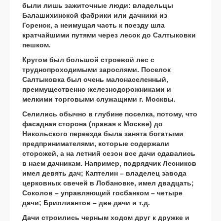
были лишь зажиточные люди: владельцы
Балашихинской фабрики или дачники из
Горенок, а неимущая часть к поезду шла
кратчайшими путями через лесок до Салтыковки
пешком.
Кругом был большой строевой лес с
труднопроходимыми зарослями. Поселок
Салтыковка был очень малонаселенный,
преимущественно железнодорожниками и
мелкими торговыми служащими г. Москвы.
Селились обычно в глубине поселка, потому, что
фасадная сторона (правая к Москве) до
Никольского переезда была занята богатыми
предпринимателями, которые содержали
сторожей, а на летний сезон все дачи сдавались
в наем дачникам. Например, подрядчик Лесников
имел девять дач; Каптелин – владелец завода
церковных свечей в Лобановке, имел двадцать;
Соколов – управляющий госбанком – четыре
дачи; Бриллиантов – две дачи и т.д.
Дачи строились черным ходом друг к дружке и