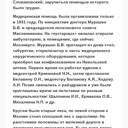
Словиковский, заручиться помощью которого
было трудно.
Медицинская помощь была организована только
в 1931 году. По инициативе доктора Мурашко
Б.В. и председателя поселкового совета
Масленникова. На «кустарных» началах открыли
амбулаторию, в помещении, где сейчас
Мосэнерго. Мурашко Б.В. притащил из дома стол,
табуретки, стерилизатор и часть медицинского
хирургического оборудования, которое
приобрел как конфискованное из Никольской
аптеки. Первое время он работал вдвоем с
медсестрой Крючковой Н.Н., затем пригласили
Белавину О.Н., медсестру Баланову А.Я., Ходову
А.И. Позже связались с райздравом и уже были
приглашены врачи на полставки по разным
специальностям: Шалонина И.И., Ермакова О.В.,
Михалкина Н.П. и др.
Кругом были старые леса, по левой стороне к
Москве стоял сплошной лес с зарослями. На
расстоянии половины от железной дороги в
дремучем лесу проходил ров. Были даже дикие