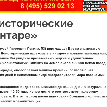
исторические
янтаре»
зей (проспект Ленина, 53)
приглашает Вас на знаменитую
Доисторические насекомые в янтаре» с новыми экспонатами,
тавке Вы увидите чрезвычайно редкие и удивительно
 членистоногих, живших на Земле около 500 000 веков назад!
природы, своеобразная машина времени, позволяющая
ших дней в неизменном виде представителей мира насекомых
рвозданном виде сохранившиеся до наших дней в натурально
авляет
40-50 миллионов лет
, что соответствует палеогену —
ловым. В этот период после вымирания большого количеств
ических млекопитающих.