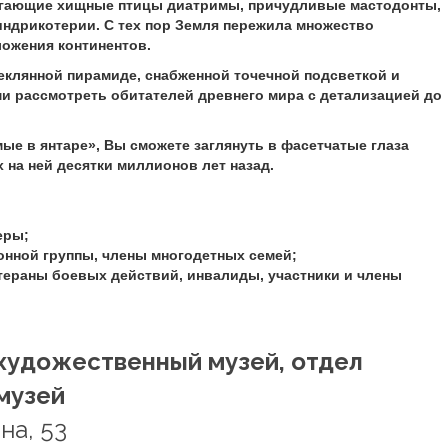
бегающие хищные птицы диатримы, причудливые мастодонты,
ндрикотерии. С тех пор Земля пережила множество
ожения континентов.
еклянной пирамиде, снабженной точечной подсветкой и
 рассмотреть обитателей древнего мира с детализацией до
ые в янтаре», Вы сможете заглянуть в фасетчатые глаза
на ней десятки миллионов лет назад.
еры;
онной группы, члены многодетных семей;
етераны боевых действий, инвалиды, участники и члены
художественный музей, отдел
музей
на, 53