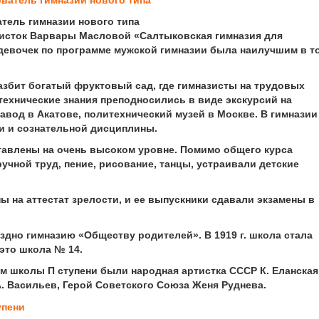
тель гимназии нового типа
исток Варвары Масловой «Салтыковская гимназия для
 девочек по программе мужской гимназии была наилучшим в т
збит богатый фруктовый сад, где гимназисты на трудовых
технические знания преподносились в виде экскурсий на
вод в Акатове, политехнический музей в Москве. В гимназии
и и сознательной дисциплины.
тавлены на очень высоком уровне. Помимо общего курса
учной труд, пение, рисование, танцы, устраивали детские
ы на аттестат зрелости, и ее выпускники сдавали экзамены в
ездно гимназию «Обществу родителей». В 1919 г. школа стала
это школа № 14.
м школы П ступени были народная артистка СССР К. Еланская
. Васильев, Герой Советского Союза Женя Руднева.