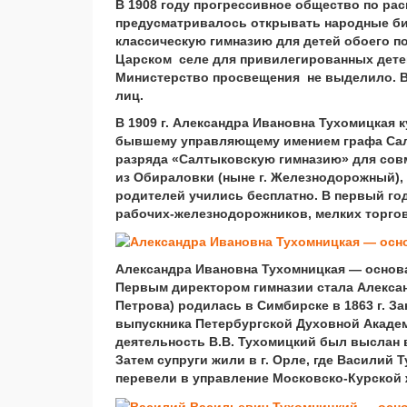
В 1908 году прогрессивное общество по рас
предусматривалось открывать народные би
классическую гимназию для детей обоего по
Царском селе для привилегированных детей
Министерство просвещения не выделило. В
лиц.
В 1909 г. Александра Ивановна Тухомицкая
бывшему управляющему имением графа Салт
разряда «Салтыковскую гимназию» для совм
из Обираловки (ныне г. Железнодорожный), 
родителей учились бесплатно. В первый год
рабочих-железнодорожников, мелких торгов
Александра Ивановна Тухомницкая — основа
Первым директором гимназии стала Алексан
Петрова) родилась в Симбирске в 1863 г. 
выпускника Петербургской Духовной Акаде
деятельность В.В. Тухомицкий был выслан в
Затем супруги жили в г. Орле, где Василий
перевели в управление Московско-Курской ж