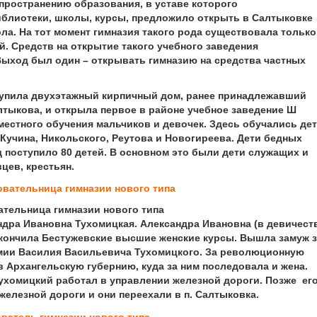
пространению образования, в уставе которого
блиотеки, школы, курсы, предложило открыть в Салтыковке
ла. На тот момент гимназия такого рода существовала только
. Средств на открытие такого учебного заведения
ыход был один – открывать гимназию на средства частных
 купила двухэтажный кирпичный дом, ранее принадлежавший
ыкова, и открыла первое в районе учебное заведение Ш
естного обучения мальчиков и девочек. Здесь обучались де
Кучина, Никольского, Реутова и Новогиреева. Дети бедных
 поступило 80 детей. В основном это были дети служащих и
цев, крестьян.
тельница гимназии нового типа
дра Ивановна Тухомицкая. Александра Ивановна (в девичест
Закончила Бестужевские высшие женские курсы. Вышла замуж 
мии Василия Васильевича Тухомицкого. За революционную
 Архангельскую губернию, куда за ним последовала и жена.
 Тухомицкий работал в управлении железной дороги. Позже ег
елезной дороги и они переехали в п. Салтыковка.